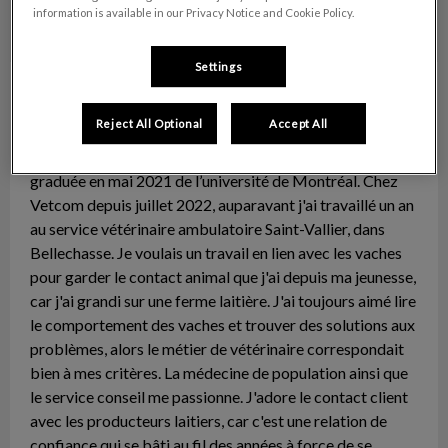
information is available in our Privacy Notice and Cookie Policy.
Settings
Dre Amélie Laliberté
Vétérinaire – Grands
Animaux
Reject All Optional
Accept All
Médecin vétérinaire pour les animaux de la ferme
graduée en mai 2021 de l’université de Montréal. Chez
Vetcom depuis juillet 2022, auparavant j'ai travaillé un an
au service vétérinaire ambulatoire Saint-Vallier, dans
Bellechasse. Je voulais un travail en lien avec les vaches
pour garder le contact animal que j'ai depuis ma jeunesse,
car j'ai grandi sur une ferme laitière. J'ai toujours aimé lire
le comportement des vaches et trouver des solutions aux
problèmes, alors le métier de vétérinaire correspondait
bien à mes critères. La médecine de population ainsi que
le service conseil me passionne. J'adore le contact client
avec les producteurs laitiers, car c'est une relation de
confiance qui se bâti au fil des années à force de se