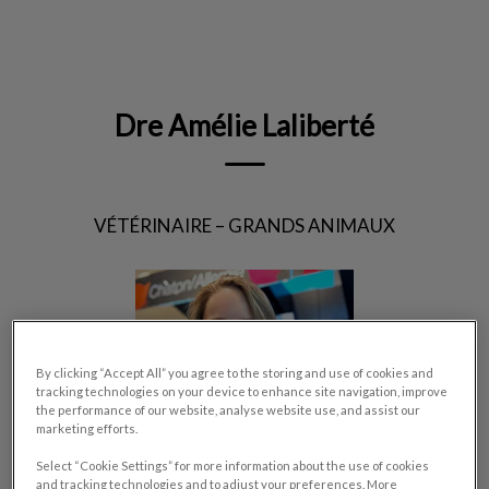
IvcPractices.HeaderNav.Search.Label
Envoyer
Dre Amélie Laliberté
VÉTÉRINAIRE – GRANDS ANIMAUX
By clicking “Accept All” you agree to the storing and use of cookies and
tracking technologies on your device to enhance site navigation, improve
the performance of our website, analyse website use, and assist our
marketing efforts.
Select “Cookie Settings” for more information about the use of cookies
and tracking technologies and to adjust your preferences. More