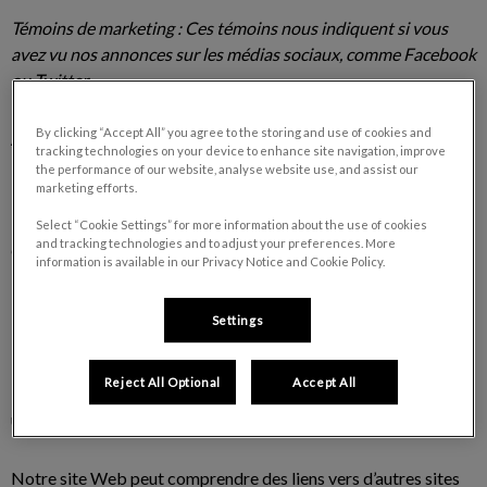
Témoins de marketing : Ces témoins nous indiquent si vous
avez vu nos annonces sur les médias sociaux, comme Facebook
ou Twitter.
By clicking “Accept All” you agree to the storing and use of cookies and
À propos de nous
tracking technologies on your device to enhance site navigation, improve
the performance of our website, analyse website use, and assist our
marketing efforts.
Le présent site Web est exploité par VetStrategy (ci-après
« VetStrategy », « nous » ou « nos »). L'adresse de notre
Select “Cookie Settings” for more information about the use of cookies
and tracking technologies and to adjust your preferences. More
entreprise enregistrée est VetStrategy, 7000 Pine Valley Drive,
information is available in our Privacy Notice and Cookie Policy.
Bureau 201, Woodbridge (Ontario) L4L 4Y8.
Settings
Notre site Web
Reject All Optional
Accept All
La présente politique relative aux témoins porte sur votre
utilisation de notre site Web et de nos applications.
Notre site Web peut comprendre des liens vers d’autres sites