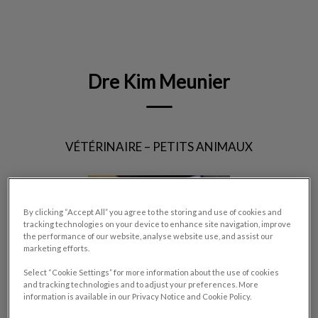
IvcPractices.HeaderNav.Search.Label
Envoyer
Dre Kim Meunier
VÉTÉRINAIRE – PETITS ANIMAUX
By clicking “Accept All” you agree to the storing and use of cookies and
tracking technologies on your device to enhance site navigation, improve
the performance of our website, analyse website use, and assist our
marketing efforts.
Select “Cookie Settings” for more information about the use of cookies
and tracking technologies and to adjust your preferences. More
information is available in our Privacy Notice and Cookie Policy.