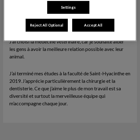
Settings
Reject All Optional
Accept All
Dre Kim Meunier
Vétérinaire – Petits Animaux
J’ai choisi la médecine vétérinaire, car je souhaite aider
les gens à avoir la meilleure relation possible avec leur
animal.
J’ai terminé mes études à la faculté de Saint-Hyacinthe en
2019. J’apprécie particulièrement la chirurgie et la
dentisterie. Ce que j’aime le plus de mon travail est sa
diversité et surtout la merveilleuse équipe qui
m’accompagne chaque jour.