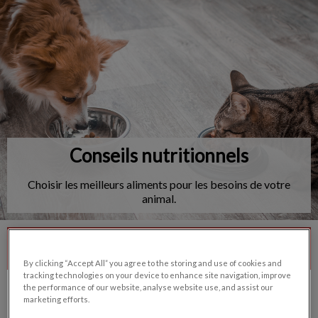
IvcPractices.HeaderNav.Search.Label
Envoyer
Conseils nutritionnels
Choisir les meilleurs aliments pour les besoins de votre
animal.
Contactez-nous
By clicking “Accept All” you agree to the storing and use of cookies and
tracking technologies on your device to enhance site navigation, improve
the performance of our website, analyse website use, and assist our
marketing efforts.